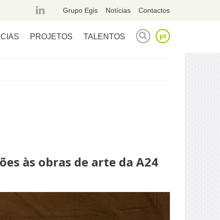
página
Grupo Egis
Notícias
Contactos
linkedin
pt
CIAS
PROJETOS
TALENTOS
ALTERNAR FORMULÁRI
ções às obras de arte da A24