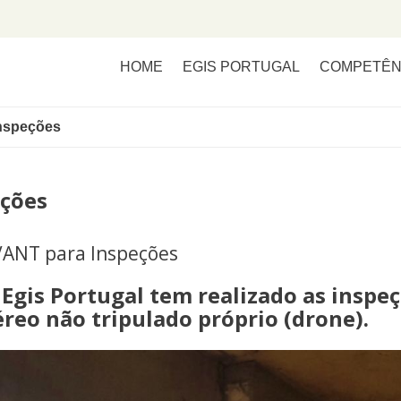
HOME
EGIS PORTUGAL
COMPETÊN
Inspeções
eções
 VANT para Inspeções
 Egis Portugal tem realizado as inspe
reo não tripulado próprio (drone).