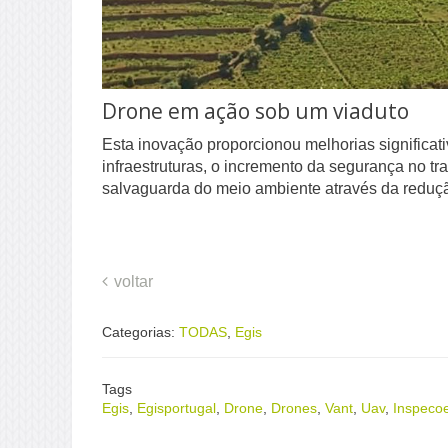
Drone em ação sob um viaduto
Esta inovação proporcionou melhorias signific
infraestruturas, o incremento da segurança no tr
salvaguarda do meio ambiente através da redu
voltar
Categorias:
TODAS
,
Egis
Tags
Egis
,
Egisportugal
,
Drone
,
Drones
,
Vant
,
Uav
,
Inspeco